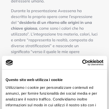
dell’essere umano.
Durante la presentazione Avassena ha
descritto la propria opera come l’espressione
del “
desiderio di un ritorno alle origini in una
chiave gioiosa
, come sono i colori che ho
utilizzato”. L’integrazione tra materia, colori, luci
e ombre “rappresenta la realtà, composta da
diverse stratificazioni” e nasconde un
significato “verso il quale le mie opere
intendono portare lo spettatore, superando
l’apparenza”.
L’evento si è concluso con un aperitivo durante il
quale molti dei nostri dipendenti hanno
Questo sito web utilizza i cookie
continuato un colloquio con l’autrice incuriositi e
Utilizziamo i cookie per personalizzare contenuti ed
interessati.
annunci, per fornire funzionalità dei social media e per
analizzare il nostro traffico. Condividiamo inoltre
informazioni sul modo in cui utilizzi il nostro sito con i