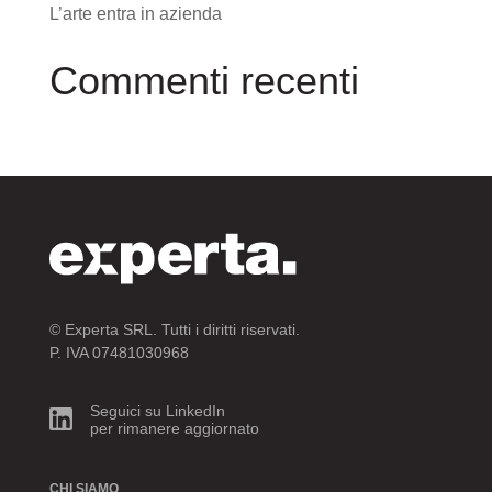
L’arte entra in azienda
Commenti recenti
© Experta SRL. Tutti i diritti riservati.
P. IVA 07481030968
Seguici su LinkedIn
per rimanere aggiornato
CHI SIAMO