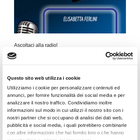
Ascoltaci alla radio!
da
Assistenza IT
|
Dic 27, 2023
|
News
Elisabetta Ferlini, direttore generale di A&A ed
Experta, è stata intervistata da Storytime.
Questo sito web utilizza i cookie
Scopriamo dalla sua voce le aziende, i numeri
Utilizziamo i cookie per personalizzare contenuti ed
chiave e il “bello” dell’attività peritale. Clicca
annunci, per fornire funzionalità dei social media e per
qui per ascoltare l’intervista integrale su Spotify.
analizzare il nostro traffico. Condividiamo inoltre
Clicca qui per vedere...
informazioni sul modo in cui utilizzi il nostro sito con i
nostri partner che si occupano di analisi dei dati web,
pubblicità e social media, i quali potrebbero combinarle
con altre informazioni che hai fornito loro o che hanno