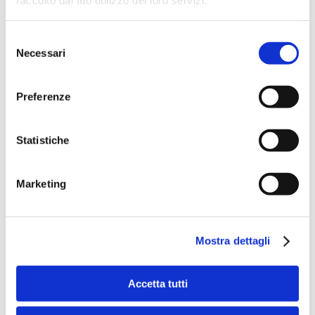
raccolto dal tuo utilizzo dei loro servizi.
Selezione
Necessari
del
consenso
Preferenze
Statistiche
Marketing
L’arte entra in azienda
da
Assistenza IT
|
Dic 15, 2022
|
News
Dopo la lunga pausa degli scorsi due anni, in
Mostra dettagli
occasione degli eventi organizzati per il Natale
ritorna attivo lo spazio espositivo della nostra Sala
Accetta tutti
Giardino con l’installazione dell’artista milanese
Avvassena, dal titolo “Sensitivity: Brave as