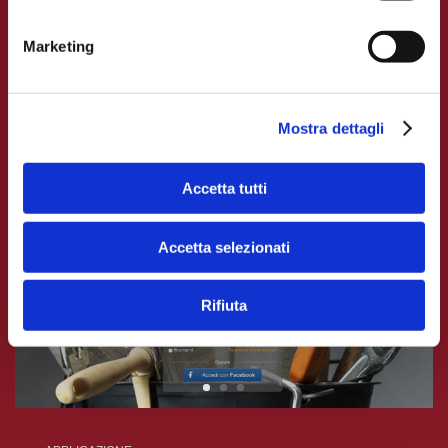
Ogni assicurato riceve via SMS o e-mail un link
Marketing
per accedere alla propria area riservata. Qui può
prenotare appuntamenti con i nostri periti, caricare
documenti utili, tenersi aggiornato sul sinistro.
Mostra dettagli
Accetta tutti
Accetta selezionati
Rifiuta