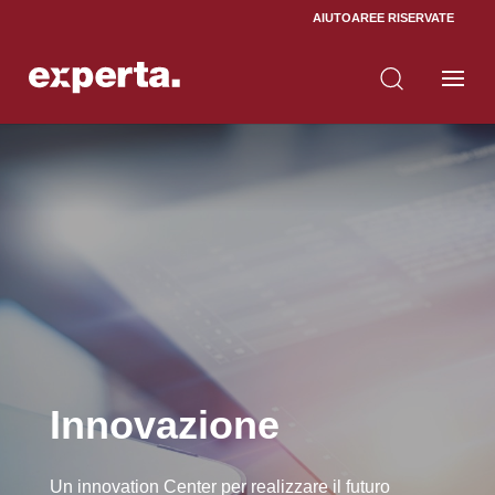
AIUTO
AREE RISERVATE
Home
Innovazione
5
Innovazione
Un innovation Center per realizzare il futuro