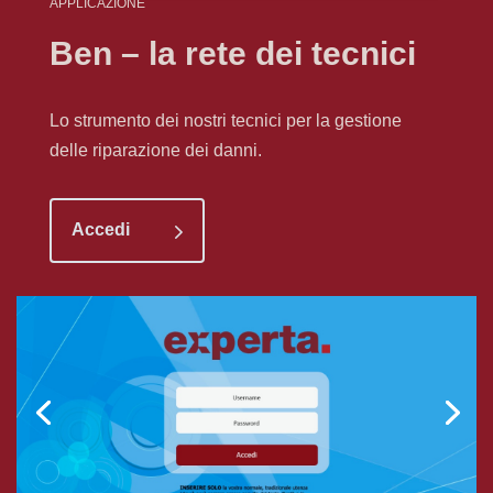
APPLICAZIONE
Ben – la rete dei tecnici
Lo strumento dei nostri tecnici per la gestione
delle riparazione dei danni.
Accedi