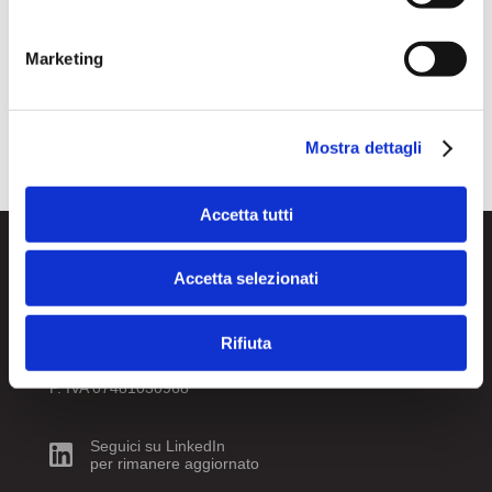
Ascoltaci alla radio!
L’arte entra in azienda
Marketing
Commenti recenti
Mostra dettagli
Accetta tutti
Accetta selezionati
Rifiuta
© Experta SRL. Tutti i diritti riservati.
P. IVA 07481030968
Seguici su LinkedIn
per rimanere aggiornato