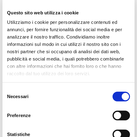
Questo sito web utilizza i cookie
Utilizziamo i cookie per personalizzare contenuti ed
Invia commento
annunci, per fornire funzionalità dei social media e per
analizzare il nostro traffico. Condividiamo inoltre
Devi essere
connesso
per inviare un commento.
informazioni sul modo in cui utilizzi il nostro sito con i
nostri partner che si occupano di analisi dei dati web,
pubblicità e social media, i quali potrebbero combinarle
con altre informazioni che hai fornito loro o che hanno
raccolto dal tuo utilizzo dei loro servizi.
Articoli recenti
Selezione
Necessari
del
Space economy e assicurazioni: il futuro è già qui
consenso
Insurance Garden: Robot, cobot e l’innovazione
Preferenze
pervasiva
Convegno Adenes Italia
Statistiche