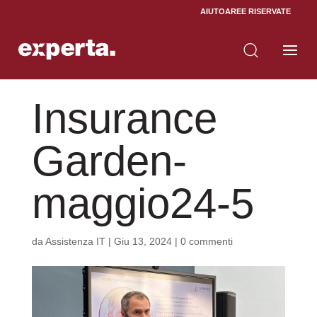
AIUTO
AREE RISERVATE
Insurance
Garden-
maggio24-5
da
Assistenza IT
|
Giu 13, 2024
|
0 commenti