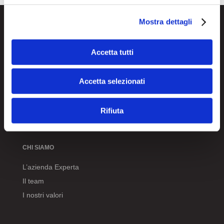
Mostra dettagli
Accetta tutti
© Experta SRL. Tutti i diritti riservati.
Accetta selezionati
P. IVA 07481030968
Rifiuta
Seguici su LinkedIn
per rimanere aggiornato
CHI SIAMO
L’azienda Experta
Il team
I nostri valori